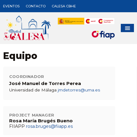
EVENTOS
CONTACTO
CALESA CBHE
Equipo
COORDINADOR
José Manuel de Torres Perea
Universidad de Málaga
jmdetorres@uma.es
PROJECT MANAGER
Rosa María Brugés Bueno
FIIAPP
rosa.bruges@fiiapp.es