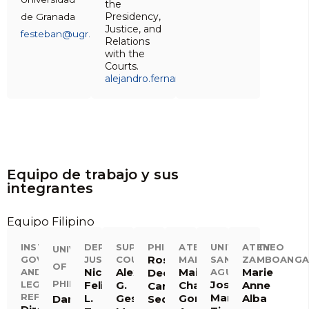
the
Presidency,
de Granada
Justice, and
festeban@ugr.es
Relations
with the
Courts.
alejandro.fernandezmu1@mjusticia.es
Equipo de trabajo y sus
integrantes
Equipo Filipino
INSTITUTE
DEPARTMENT
SUPREME
PHILJA
ATENEO
UNIVERSITY
ATENEO
UNIVERSITY
Rosmari
GOVERNMENT
JUSTICE
COURT
MANILA
SAN
ZAMBOANGA
OF
Nicholas
Alexander
Maita
Marie
AND
Declaro
AGUSTIN
PHILIPPINES
Jose
LEGAL
Felix
G.
Chan-
Anne
Carandang
REFORM
Mari
L.
Gesmundo
Gonzaga,
Alba
Darlene
Sedfrey