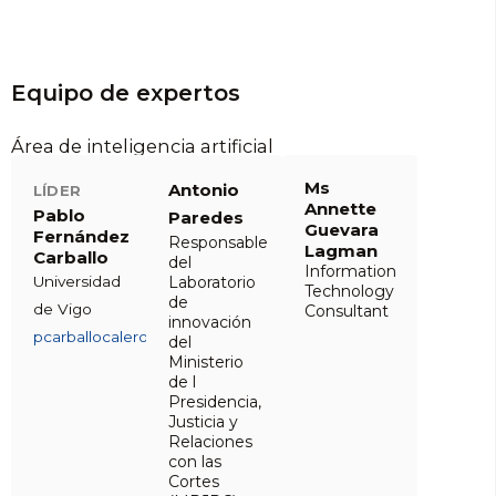
Equipo de expertos
Área de inteligencia artificial
Ms
Antonio
LÍDER
Annette
Pablo
Paredes
Guevara
Fernández
Responsable
Lagman
Carballo
del
Information
Universidad
Laboratorio
Technology
de
de Vigo
Consultant
innovación
pcarballocalero@uvigo.gal
del
Ministerio
de l
Presidencia,
Justicia y
Relaciones
con las
Cortes