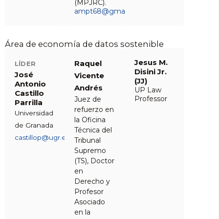
(MPJRC).
ampt68@gmail.com
Área de economía de datos sostenible
Jesus M.
Raquel
LÍDER
Disini Jr.
José
Vicente
(JJ)
Antonio
Andrés
UP Law
Castillo
Professor
Juez de
Parrilla
refuerzo en
Universidad
la Oficina
de Granada
Técnica del
castillop@ugr.es
Tribunal
Supremo
(TS), Doctor
en
Derecho y
Profesor
Asociado
en la