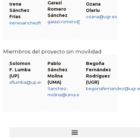
Garazi
Irene
Ozana
Romero
Sánchez
Olariu
Sánchez
Frías
ozana@ugr.es
garazi.romero@deusto.es
irenesanchezfrias@uma.es
Miembros del proyecto sin movilidad
Solomon
Pablo
Begoña
F. Lumba
Sánchez
Fernández
(UP)
Molina
Rodríguez
sflumba@up.edu.ph
(UMA)
(UGR)
Sanchez-
begonafernandez@ugr.e
molina@uma.es