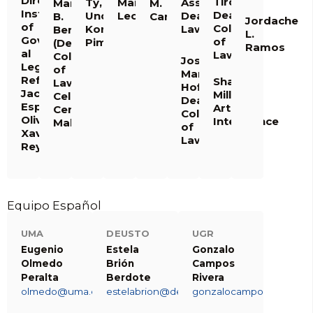
Director
Tirol,
Ty,
Marvic
Associate
Marie
M.
Institute
Dean
Undersecretary,
Leonen
Dean,
B.
Candelaria
Jordache
of
College
Korina
Law
Berberabe
L.
Governance
of
Pimentel
(Dean
Ramos
al
Law
College
Jose
Legal
of
Maria
Reform,
Sharon
Law)
Hofileña,
Jackie
Millan
Celeste
Dean
Espenilla,
Artificial
Cembrano-
College
Oliver
Intelligence
Mallari
of
Xavier
Law
Reyes
Equipo Español
UMA
DEUSTO
UGR
Eugenio
Estela
Gonzalo
Olmedo
Brión
Campos
Peralta
Berdote
Rivera
olmedo@uma.es
estelabrion@deusto.es
gonzalocamposdpo@gma